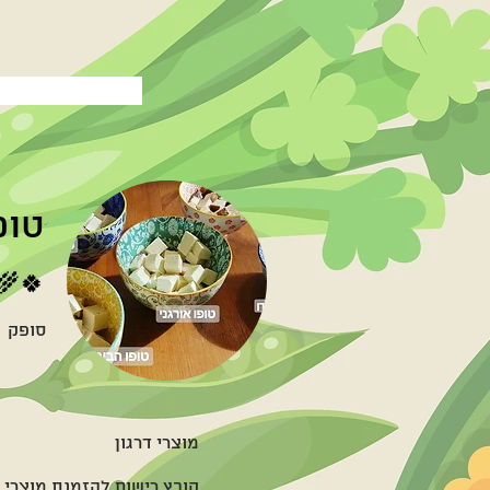
טופ
🌾🍀
סופק
מוצרי דרגון
קובץ רישום להזמנת מוצרי ד