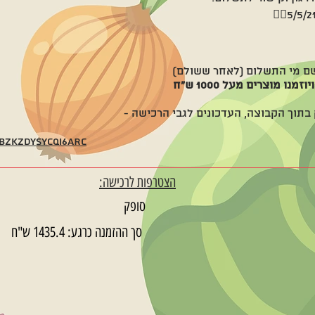
 שם מי התשלום (לאחר ששולם)
 מוצרים מעל 1000 ש"ח
 בתוך הקבוצה, העדכונים לגבי הרכישה -
HbZkzDYsyCqI6ARc
הצטרפות לרכישה:
סופק
סך ההזמנה כרגע: 1435.4 ש"ח