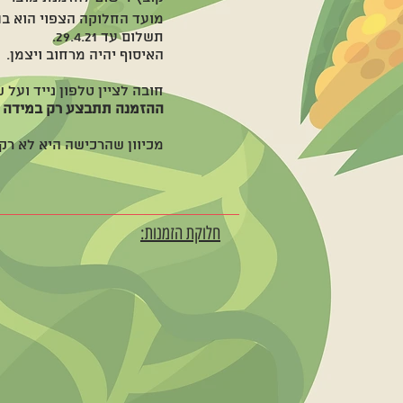
מועד החלוקה הצפוי הוא ב5/5/21✌🏻
תשלום עד 29.4.21.
האיסוף יהיה מרחוב ויצמן.
חובה לציין טלפון נייד ועל
ההזמנה תתבצע רק במידה ויוזמנו
מכיוון שהרכישה היא לא רק
חלוקת הזמנות: