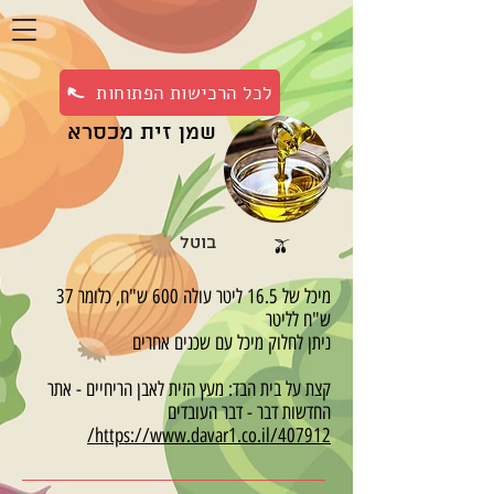
לכל הרכישות הפתוחות
שמן זית מכסרא
בוטל
🫒
מיכל של 16.5 ליטר עולה 600 ש"ח, כלומר 37
ש"ח לליטר
ניתן לחלוק מיכל עם שכנים אחרים
קצת על בית הבד: מעץ הזית לאבן הריחיים - אתר
החדשות דבר - דבר העובדים
https://www.davar1.co.il/407912/