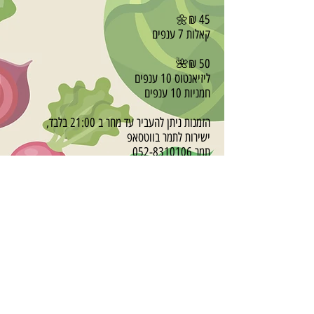
45 ₪🌼
קאלות 7 ענפים
50 ₪🌺
ליזיאנטוס 10 ענפים
חמניות 10 ענפים
הזמנות ניתן להעביר עד מחר ב 21:00 בלבד,
ישירות לתמר בווטסאפ
תמר
052-8310106
נא לציין בבירור את שם המזמין ומה מזמינים
תשלום: מזומן/ פייבוקס/ ביט
חלוקת הזמנות:
הצטרפות לרכישה:
סופק
תשלום: מזומן/ פייבוקס/ ביט