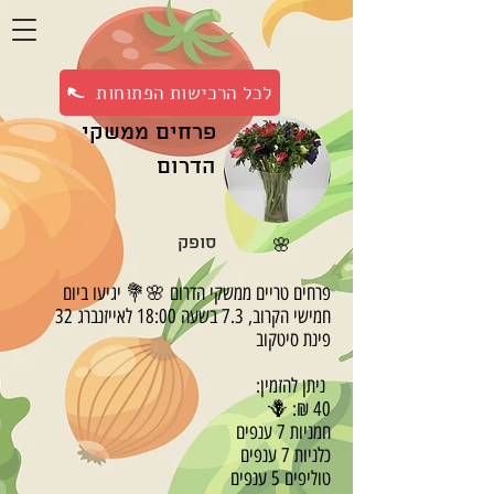
לכל הרכישות הפתוחות
פרחים ממשקי
הדרום
סופק
🌸
פרחים טריים ממשקי הדרום 🌸💐 יגיעו ביום
חמישי הקרוב, 7.3 בשעה 18:00 לאייזנברג 32
פינת סיטקוב
ניתן להזמין:
40 ₪: 🪻
חמניות 7 ענפים
כלניות 7 ענפים
טוליפים 5 ענפים