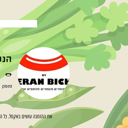
הנק
🌭
סופק
את ההזמנה עושים באקסל. כל הפ