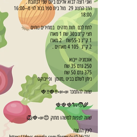
ואני רוצה לבוא אליכם ביום שני לכתובת .
הרב הרצוג 29 מול בית ספר בכור לוי מ-16:00-
18:00
לתת לכם תות מדהים במחירים נוחים
חצי ק''ג ב30 שח 1 מארז
1 ק''ג ב-55שח 2 מארז
2 ק''ג 105 4 מארזים .
אוכמניה ייבוא
250 גרם 35 שח
375 גרם 50 שח
ניתן לשלם בביט ,מזומן ופייבוקס
שווה להתמכר 📣📣‼🍓‼🍓
🧑‍🌾🐑🍓🍓🍓
שווה לצפות למשהו מתוק 😍📣🍓🦁
לינק הזמנה
https://docs.google.com/forms/u/0/d/1V