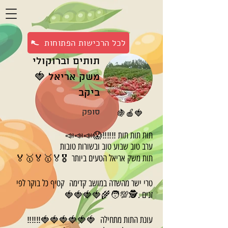
לכל הרכישות הפתוחות
תותים וברוקולי
משק אריאל 🍓
ביקב
סופק
🍓🍎🍇
תות תות תות ‼‼‼😱📣📣📣
ערב טוב שבוע טוב ובשורות טובות
תות משק אריאל הטעים ביותר 🎖🏅🥇🏅🥇🏅
טרי ישר מהשדה במושב קדימה קטיף כל בוקר לפי
זנים .🕵💯🧑‍🌾🍓🍓🍓🍓
עונת התות מתחילה 🍓🍓🍓🍓🍓🍓‼‼‼