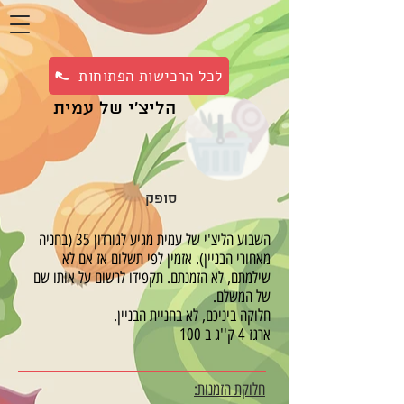
לכל הרכישות הפתוחות
הליצ'י של עמית
סופק
השבוע הליצ'י של עמית מגיע לגורדון 35 (בחניה
מאחורי הבניין). אזמין לפי תשלום אז אם לא
שילמתם, לא הזמנתם. תקפידו לרשום על אותו שם
של המשלם.
חלוקה ביניכם, לא בחניית הבניין.
ארגז 4 ק''ג ב 100
חלוקת הזמנות: